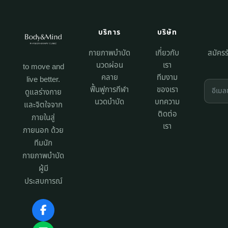
บริการ
บริษัท
กายภาพบำบัด
เกี่ยวกับ
สมัครร
นวดผ่อน
เรา
to move and
คลาย
ทีมงาม
live better.
ฟื้นฟูการกีฬา
ของเรา
ดูแลร่างกาย
นวดบำบัด
บทความ
และจิตใจจาก
ติดต่อ
ภายในสู่
เรา
ภายนอก ด้วย
ทีมนัก
กายภาพบำบัด
ผู้มี
ประสบการณ์