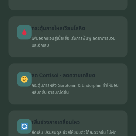
กระตุ้นการไหลเวียนโลหิต
เพิ่มออกซิเจนสู่เนื้อเยื่อ เร่งการฟื้นฟู ลดอาการบวม
และอักเสบ
ลด Cortisol · ลดความเครียด
กระตุ้นการหลั่ง Serotonin & Endorphin ทำให้นอน
หลับดีขึ้น อารมณ์ดีขึ้น
เพิ่มช่วงการเคลื่อนไหว
ยืดเส้น ปรับสมดุล ช่วยให้ขยับตัวได้สะดวกขึ้น ไม่ฝืด