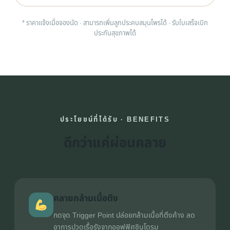
* ราคาแจ้งเมื่อจองนัด · สามารถเพิ่มลูกประคบสมุนไพรได้ · รับใบเสร็จเบิก
ประกันสุขภาพได้
ประโยชน์ที่ได้รับ · BENEFITS
ดีกว่าแค่ผ่อนคลาย
คลายกล้ามเนื้อตึง
กดจุด Trigger Point ปล่อยกล้ามเนื้อที่ตึงค้าง ลด
อาการปวดเรื้อรังจากออฟฟิศซินโดรม