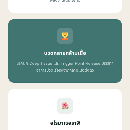
พลังงานในร่างกาย
นวดคลายกล้ามเนื้อ
เทคนิค Deep Tissue และ Trigger Point Release บรรเทา
อาการปวดเรื้อรังจากกล้ามเนื้อตึงตัว
อโรมาเธอราพี