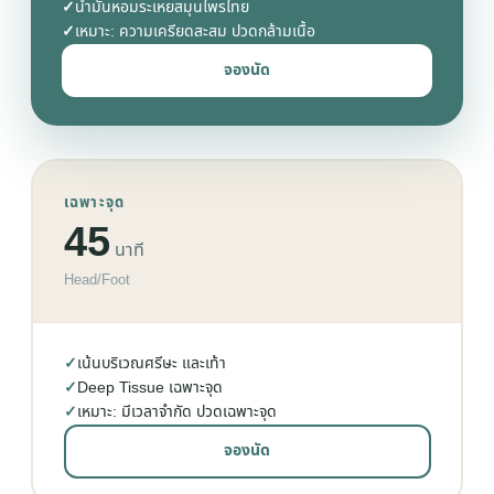
✓
น้ำมันหอมระเหยสมุนไพรไทย
✓
เหมาะ: ความเครียดสะสม ปวดกล้ามเนื้อ
จองนัด
เฉพาะจุด
45
นาที
Head/Foot
✓
เน้นบริเวณศรีษะ และเท้า
✓
Deep Tissue เฉพาะจุด
✓
เหมาะ: มีเวลาจำกัด ปวดเฉพาะจุด
จองนัด