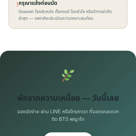
กรุณาแจ้งก่อนนัด
!
มีแผลสด โรคผิวหนัง ตั้งครรภ์ โรคหัวใจ หรือมีการผ่าตัด
ล่าสุด — แพทย์จะประเมินความเหมาะสมก่อน
พักจากความเหนื่อย — วันนี้เลย
จองนัดง่าย ผ่าน LINE หรือโทรหาเรา ที่จอดรถสะดวก
ติด BTS พญาไท