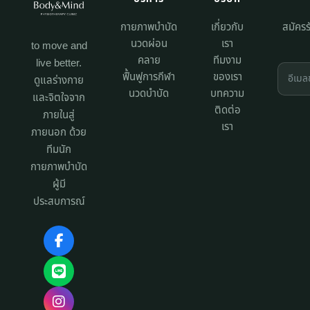
กายภาพบำบัด
เกี่ยวกับ
สมัครร
นวดผ่อน
เรา
to move and
คลาย
ทีมงาม
live better.
ฟื้นฟูการกีฬา
ของเรา
ดูแลร่างกาย
นวดบำบัด
บทความ
และจิตใจจาก
ติดต่อ
ภายในสู่
เรา
ภายนอก ด้วย
ทีมนัก
กายภาพบำบัด
ผู้มี
ประสบการณ์