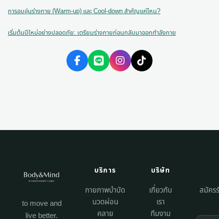
การอบอุ่นร่างกาย (Warm-up) และ Cool-down สำคัญแค่ไหน?
เริ่มต้นปีใหม่อย่างปลอดภัย: เตรียมร่างกายก่อนกลับมาออกกำลังกาย
บริการ
บริษัท
กายภาพบำบัด
เกี่ยวกับ
สมัครร
นวดผ่อน
เรา
to move and
คลาย
ทีมงาม
live better.