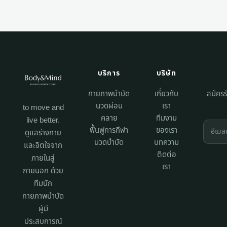
บริการ
บริษัท
กายภาพบำบัด
เกี่ยวกับ
สมัครร
นวดผ่อน
เรา
to move and
คลาย
ทีมงาม
live better.
ฟื้นฟูการกีฬา
ของเรา
ดูแลร่างกาย
นวดบำบัด
บทความ
และจิตใจจาก
ติดต่อ
ภายในสู่
เรา
ภายนอก ด้วย
ทีมนัก
กายภาพบำบัด
ผู้มี
ประสบการณ์